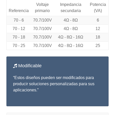
Voltaje
Impedancia
Potencia
Referencia
primario
secundaria
(VA)
70 - 6
70.7/100V
4Ω - 8Ω
6
70 - 12
70.7/100V
4Ω - 8Ω
12
70 - 18
70.7/100V
4Ω - 8Ω - 16
Ω
18
70 - 25
70.7/100V
4Ω - 8Ω -
16
Ω
25
Modificable
“Estos diseños pueden ser modificados para
producir soluciones personalizadas para sus
aplicaciones.”