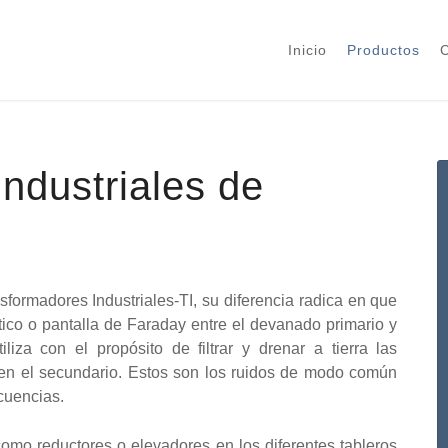
Inicio
Productos
C
ndustriales de
sformadores Industriales-TI, su diferencia radica en que
tico o pantalla de Faraday entre el devanado primario y
liza con el propósito de filtrar y drenar a tierra las
s en el secundario. Estos son los ruidos de modo común
cuencias.
como reductores o elevadores en los diferentes tableros